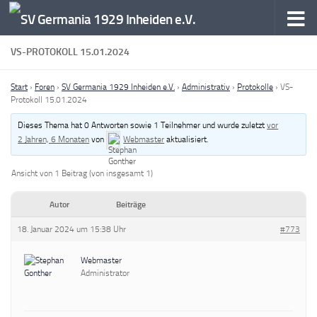
Zum Inhalt springen
VS-PROTOKOLL 15.01.2024
Start
›
Foren
›
SV Germania 1929 Inheiden e.V.
›
Administrativ
›
Protokolle
›
VS-
Protokoll 15.01.2024
Dieses Thema hat 0 Antworten sowie 1 Teilnehmer und wurde zuletzt
vor
2 Jahren, 6 Monaten
von
Webmaster
aktualisiert.
Ansicht von 1 Beitrag (von insgesamt 1)
Autor
Beiträge
18. Januar 2024 um 15:38 Uhr
#773
Webmaster
Administrator