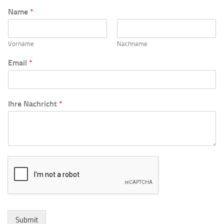
Name
*
Vorname
Nachname
Email
*
I
Ihre Nachricht
*
h
r
e
N
a
c
h
r
i
c
h
t
Submit