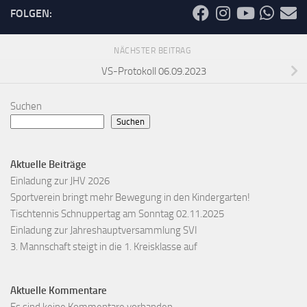
FOLGEN:
NÄCHSTER BEITRAG
VS-Protokoll 06.09.2023
Suchen
Suchen
Aktuelle Beiträge
Einladung zur JHV 2026
Sportverein bringt mehr Bewegung in den Kindergarten!
Tischtennis Schnuppertag am Sonntag 02.11.2025
Einladung zur Jahreshauptversammlung SVI
3. Mannschaft steigt in die 1. Kreisklasse auf
Aktuelle Kommentare
Es sind keine Kommentare vorhanden.