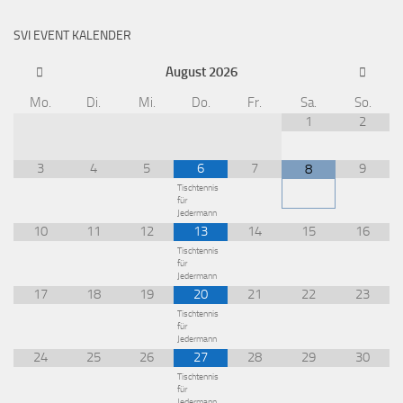
SVI EVENT KALENDER
August
2026
Mo.
Di.
Mi.
Do.
Fr.
Sa.
So.
1
2
3
4
5
6
7
9
8
Tischtennis
für
Jedermann
10
11
12
13
14
15
16
Tischtennis
für
Jedermann
17
18
19
20
21
22
23
Tischtennis
für
Jedermann
24
25
26
27
28
29
30
Tischtennis
für
Jedermann