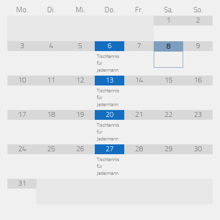
Mo.
Di.
Mi.
Do.
Fr.
Sa.
So.
1
2
3
4
5
6
7
9
8
Tischtennis
für
Jedermann
10
11
12
13
14
15
16
Tischtennis
für
Jedermann
17
18
19
20
21
22
23
Tischtennis
für
Jedermann
24
25
26
27
28
29
30
Tischtennis
für
Jedermann
31