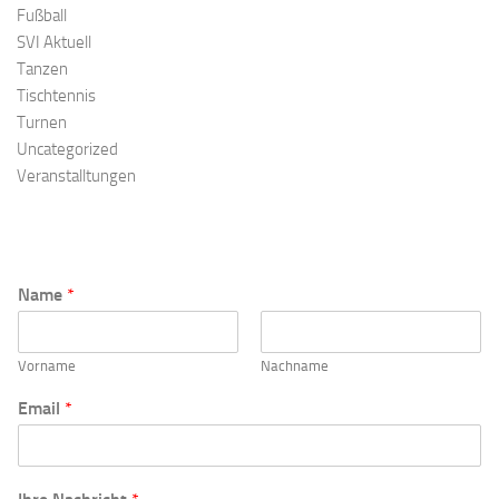
Fußball
SVI Aktuell
Tanzen
Tischtennis
Turnen
Uncategorized
Veranstalltungen
Name
*
Vorname
Nachname
N
Email
*
a
m
e
E