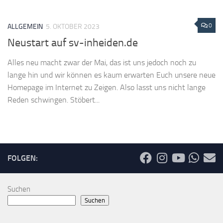
0
ALLGEMEIN
5. OKTOBER 2023
Neustart auf sv-inheiden.de
Alles neu macht zwar der Mai, das ist uns jedoch noch zu
lange hin und wir können es kaum erwarten Euch unsere neue
Homepage im Internet zu Zeigen. Also lasst uns nicht lange
Reden schwingen. Stöbert...
FOLGEN:
Suchen
Suchen