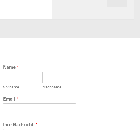
Name
*
Vorname
Nachname
I
Email
*
h
r
e
E
Ihre Nachricht
*
m
a
i