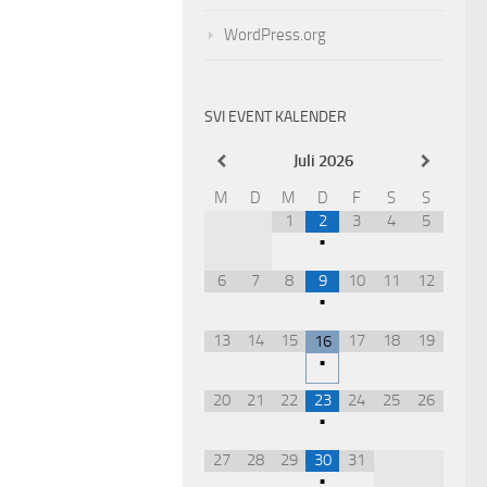
WordPress.org
SVI EVENT KALENDER
Juli
2026
M
D
M
D
F
S
S
1
2
3
4
5
•
6
7
8
9
10
11
12
•
13
14
15
17
18
19
16
•
20
21
22
23
24
25
26
•
27
28
29
30
31
•