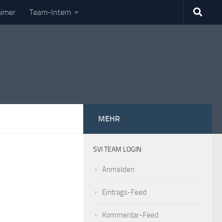
aimer
Team-Intern
MEHR
SVI TEAM LOGIN
Anmelden
Eintrags-Feed
Kommentar-Feed