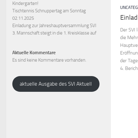
Kindergarten!
UNCATEG
Tischtennis Schnuppertag am Sonntag
Einla
02.11.2025
Einladung zur Jahreshauptversammlung SVI
Der SVI 
3. Mannschaft steigt in die 1. Kreisklasse auf
die Mehr
Hauptve
Aktuelle Kommentare
Eröffnu
Es sind keine Kommentare vorhanden.
der Tage
4. Berich
aktuelle Ausgabe des SVI Aktuell