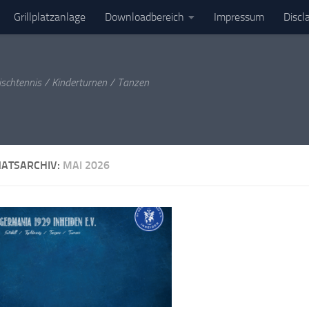
Grillplatzanlage
Downloadbereich
Impressum
Discl
ischtennis / Kinderturnen / Tanzen
ATSARCHIV:
MAI 2026