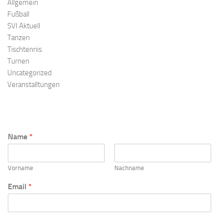
Allgemein
Fußball
SVI Aktuell
Tanzen
Tischtennis
Turnen
Uncategorized
Veranstalltungen
Name
*
Vorname
Nachname
E
Email
*
m
a
i