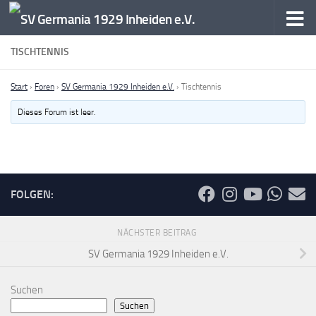
Zum Inhalt springen
TISCHTENNIS
Start
›
Foren
›
SV Germania 1929 Inheiden e.V.
›
Tischtennis
Dieses Forum ist leer.
FOLGEN:
NÄCHSTER BEITRAG
SV Germania 1929 Inheiden e.V.
Suchen
Suchen