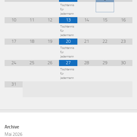
Tischtennis
für
Jedermann
10
11
12
13
14
15
16
Tischtennis
für
Jedermann
17
18
19
20
21
22
23
Tischtennis
für
Jedermann
24
25
26
27
28
29
30
Tischtennis
für
Jedermann
31
Archive
Mai 2026